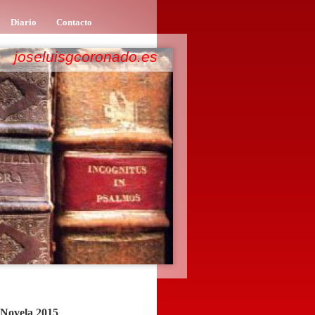
Diario
Contacto
joseluisgcoronado.es
e Novela 2015