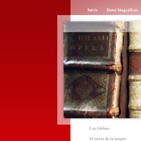
Inicio
Datos biográficos
Las Glebas
El envés de la utopía