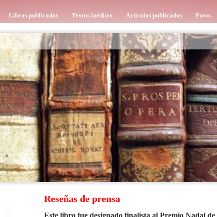
Libros publicados
Textos inéditos
Articulos publicados
Fotos
Reseñas de prensa
Este libro fue designado finalista al Premio Nadal d